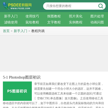
新手入门
使用技巧
抠图教程
照片美化
图片处理
滤镜使用
鼠绘教程
文字教程
实例教程
动画闪图
首页
新手入门
教程列表
>
>
5-1 Photoshop图层初识
章节前言如果我们要改变下左图上方的蓝色小球位置，
就需要先创建一个符合小球大小的选区，这并不困难，
可以使用椭圆选框工具来创建一个正圆的选区(可通过
〖空格CTRL单击图像〗放大图像)。之后使用移动工具
移动选区中的内容就可以了，如下中图所示，白色箭头代表鼠标拖动的方向和目