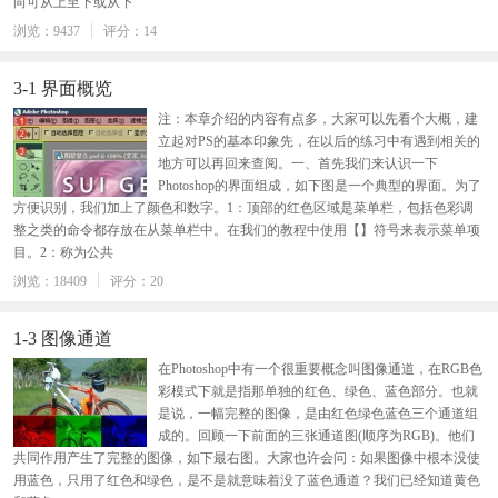
向可从上至下或从下
浏览：9437
评分：14
3-1 界面概览
注：本章介绍的内容有点多，大家可以先看个大概，建
立起对PS的基本印象先，在以后的练习中有遇到相关的
地方可以再回来查阅。一、首先我们来认识一下
Photoshop的界面组成，如下图是一个典型的界面。为了
方便识别，我们加上了颜色和数字。1：顶部的红色区域是菜单栏，包括色彩调
整之类的命令都存放在从菜单栏中。在我们的教程中使用【】符号来表示菜单项
目。2：称为公共
浏览：18409
评分：20
1-3 图像通道
在Photoshop中有一个很重要概念叫图像通道，在RGB色
彩模式下就是指那单独的红色、绿色、蓝色部分。也就
是说，一幅完整的图像，是由红色绿色蓝色三个通道组
成的。回顾一下前面的三张通道图(顺序为RGB)。他们
共同作用产生了完整的图像，如下最右图。大家也许会问：如果图像中根本没使
用蓝色，只用了红色和绿色，是不是就意味着没了蓝色通道？我们已经知道黄色