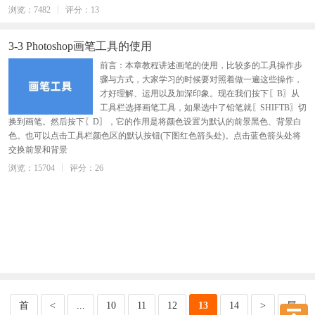
浏览：7482
评分：13
3-3 Photoshop画笔工具的使用
前言：本章教程讲述画笔的使用，比较多的工具操作步
骤与方式，大家学习的时候要对照着做一遍这些操作，
才好理解、运用以及加深印象。现在我们按下〖B〗从
工具栏选择画笔工具，如果选中了铅笔就〖SHIFTB〗切
换到画笔。然后按下〖D〗，它的作用是将颜色设置为默认的前景黑色、背景白
色。也可以点击工具栏颜色区的默认按钮(下图红色箭头处)。点击蓝色箭头处将
交换前景和背景
浏览：15704
评分：26
首
<
...
10
11
12
13
14
>
尾