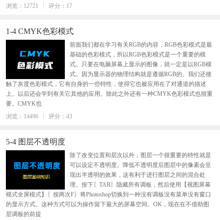
浏览：12721
评分：17
1-4 CMYK色彩模式
前面我们都在学习有关RGB的内容，RGB色彩模式是最
基础的色彩模式，所以RGB色彩模式是一个重要的模
式。只要在电脑屏幕上显示的图像，就一定是以RGB模
式。因为显示器的物理结构就是遵循RGB的。我们还接
触了灰度色彩模式，它有自身的一些特性，使得它也被应用在了对通道的描述
上。以后还会学到有关它其他的应用。除此之外还有一种CMYK色彩模式也很重
要。CMYK也
浏览：14496
评分：43
5-4 图层不透明度
除了改变位置和层次以外，图层一个很重要的特性就是
可以设定不透明度。降低不透明度后图层中的像素会呈
现出半透明的效果，这有利于进行图层之间的混合处
理。按下〖TAB〗隐藏所有调板，然后使用【视图屏幕
模式全屏模式】〖按两次F〗将Photoshop切换到一种没有调板没有菜单没有窗口
的显示方式。这种方式可以为操作留下最大的屏幕空间。OK，现在在不借助图
层调板的前提