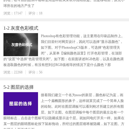
的地，在今后的图例中都将使用这种箭头来表示拖动轨迹。但是移动后，原先小
球所在的地方产生了
浏览：17147
评分：18
1-2 灰度色彩模式
Photoshop有色彩管理功能，这主要用在印刷品制作上。
我们目前针对网页设计，因此可以选择“显示器颜色”，
如下图。对于PhotoshopCS版本，可选择“色彩管理关
闭”，从菜单【编辑颜色设置】打开色彩管理，在顶部
的“设置”中选择“色彩管理关闭”。如下图：在前面讲述RGB色彩，以及在颜色调
板选取颜色的时候，有没有想到过RGB值相等的情况下是什么颜色？那
浏览：22268
评分：56
5-2 图层的选择
接着我们建立一个名为nose的新层，颜色标记为蓝，画
上一个扁椭圆形的鼻子，这样就算完成了一个简单人脸
的绘制。此时在图层调板可以看到刚才所建立的所有图
层。如下左图。在图层调板中每个图层的最左边有一个
眼睛标志，点击这个图标可以隐藏或显示这个层。就如同电灯开关一样。如果在
某一图层的眼睛图标处按下鼠标拖动，所经过的图层都将被隐藏，如下左图。方