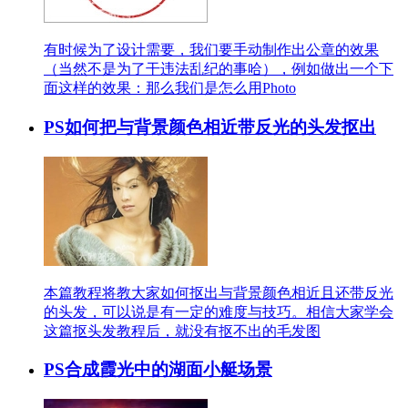
有时候为了设计需要，我们要手动制作出公章的效果
（当然不是为了干违法乱纪的事哈），例如做出一个下
面这样的效果：那么我们是怎么用Photo
PS如何把与背景颜色相近带反光的头发抠出
本篇教程将教大家如何抠出与背景颜色相近且还带反光
的头发，可以说是有一定的难度与技巧。相信大家学会
这篇抠头发教程后，就没有抠不出的毛发图
PS合成霞光中的湖面小艇场景