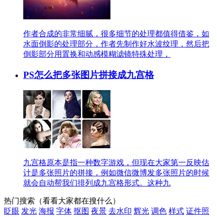
作者合成的非常细腻，很多细节的处理都值得借鉴，如
水面倒影的处理部分，作者先制作好水波纹理，然后把
倒影部分用置换和动感模糊滤镜特殊处理，
PS怎么把多张图片拼接成九宫格
九宫格原本是指一种数字游戏，但现在大家第一反映估
计是多张照片的拼接，例如微信微博发多张照片的时候
就会自动帮我们排列成九宫格形式。这种九
热门搜索
（看看大家都在搜什么）
眨眼
发光
海报
字体
抠图
夜景
去水印
辉光
调色
样式
证件照