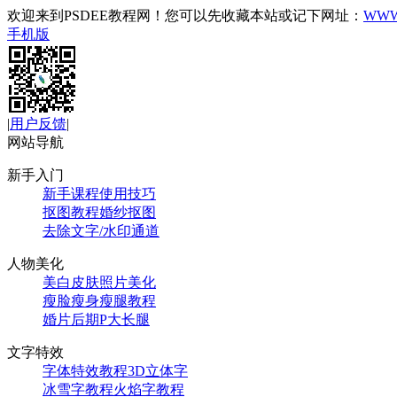
欢迎来到PSDEE教程网！您可以先收藏本站或记下网址：
WWW
手机版
|
用户反馈
|
网站导航
新手入门
新手课程
使用技巧
抠图教程
婚纱抠图
去除文字/水印
通道
人物美化
美白皮肤
照片美化
瘦脸瘦身
瘦腿教程
婚片后期
P大长腿
文字特效
字体特效教程
3D立体字
冰雪字教程
火焰字教程