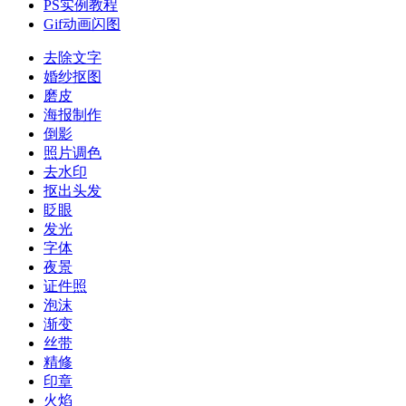
PS实例教程
Gif动画闪图
去除文字
婚纱抠图
磨皮
海报制作
倒影
照片调色
去水印
抠出头发
眨眼
发光
字体
夜景
证件照
泡沫
渐变
丝带
精修
印章
火焰