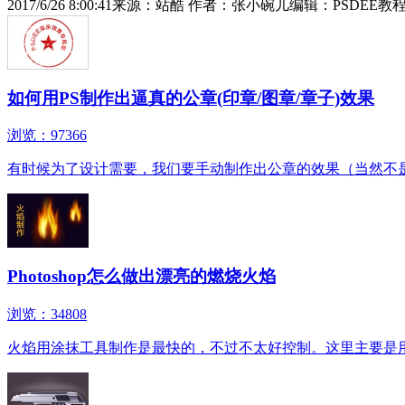
2017/6/26 8:00:41
来源：站酷
作者：张小碗儿
编辑：PSDEE教
如何用PS制作出逼真的公章(印章/图章/章子)效果
浏览：97366
有时候为了设计需要，我们要手动制作出公章的效果（当然不是
Photoshop怎么做出漂亮的燃烧火焰
浏览：34808
火焰用涂抹工具制作是最快的，不过不太好控制。这里主要是