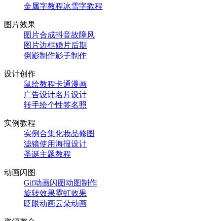
金属字教程
冰雪字教程
图片效果
图片合成
抖音故障风
图片边框
婚片后期
倒影制作
影子制作
设计创作
鼠绘教程
卡通漫画
广告设计
名片设计
转手绘
个性签名照
实例教程
实例合集
化妆品修图
滤镜使用
海报设计
圣诞主题教程
动画闪图
Gif动画闪图
动图制作
旋转效果
霓虹效果
眨眼动画
云朵动画