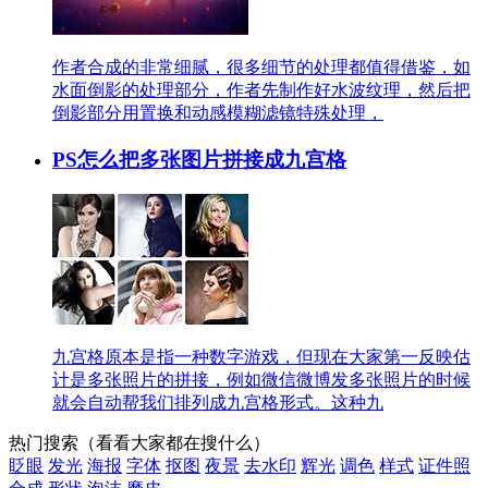
作者合成的非常细腻，很多细节的处理都值得借鉴，如
水面倒影的处理部分，作者先制作好水波纹理，然后把
倒影部分用置换和动感模糊滤镜特殊处理，
PS怎么把多张图片拼接成九宫格
九宫格原本是指一种数字游戏，但现在大家第一反映估
计是多张照片的拼接，例如微信微博发多张照片的时候
就会自动帮我们排列成九宫格形式。这种九
热门搜索
（看看大家都在搜什么）
眨眼
发光
海报
字体
抠图
夜景
去水印
辉光
调色
样式
证件照