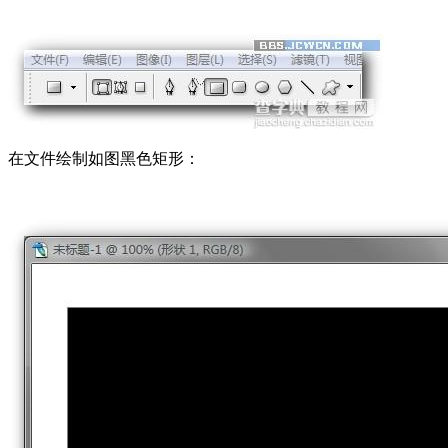
在文件绘制如图黑色矩形：