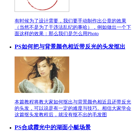
有时候为了设计需要，我们要手动制作出公章的效果
（当然不是为了干违法乱纪的事哈），例如做出一个下
面这样的效果：那么我们是怎么用Photo
PS如何把与背景颜色相近带反光的头发抠出
本篇教程将教大家如何抠出与背景颜色相近且还带反光
的头发，可以说是有一定的难度与技巧。相信大家学会
这篇抠头发教程后，就没有抠不出的毛发图
PS合成霞光中的湖面小艇场景