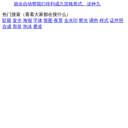
就会自动帮我们排列成九宫格形式。这种九
热门搜索
（看看大家都在搜什么）
眨眼
发光
海报
字体
抠图
夜景
去水印
辉光
调色
样式
证件照
合成
形状
泡沫
磨皮